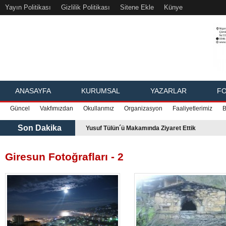
Yayın Politikası
Gizlilik Politikası
Sitene Ekle
Künye
ANASAYFA
KURUMSAL
YAZARLAR
FO
Güncel
Vakfımızdan
Okullarımız
Organizasyon
Faaliyetlerimiz
B
Son Dakika
Yusuf Tülün´ü Makamında Ziyaret Ettik
Giresun Fotoğrafları - 2