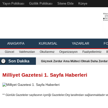
Yayın Politikası
Gizlilik Politikası
Sitene Ekle
Künye
ANASAYFA
KURUMSAL
YAZARLAR
FO
Güncel
Vakfımızdan
Okullarımız
Organizasyon
Faaliyetlerimiz
B
Son Dakika
Göçmek Zordur Ama Mülteci Olmak Daha Zordur
Milliyet Gazetesi 1. Sayfa Haberleri
** Günlük Gazeteler sayfasının içeriği
Gazeteler.Org
tarafından sağlanmaktadır ve