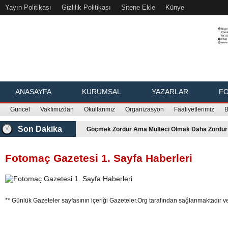
Yayın Politikası
Gizlilik Politikası
Sitene Ekle
Künye
ANASAYFA
KURUMSAL
YAZARLAR
FO
Güncel
Vakfımızdan
Okullarımız
Organizasyon
Faaliyetlerimiz
B
Son Dakika
Göçmek Zordur Ama Mülteci Olmak Daha Zordur
Fotomaç Gazetesi 1. Sayfa Haberleri
** Günlük Gazeteler sayfasının içeriği
Gazeteler.Org
tarafından sağlanmaktadır ve