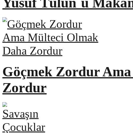
Yusuf Tülün´ü Makam
Göçmek Zordur Ama 
Zordur