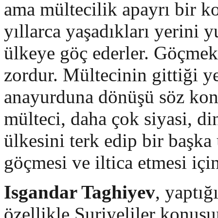
ama mültecilik apayrı bir ko
yıllarca yaşadıkları yerini 
ülkeye göç ederler. Göçmek
zordur. Mültecinin gittiği y
anayurduna dönüşü söz kon
mülteci, daha çok siyasi, di
ülkesini terk edip bir başka
göçmesi ve iltica etmesi içi
Isgandar Taghiyev
, yaptı
özellikle Suriyeliler konus