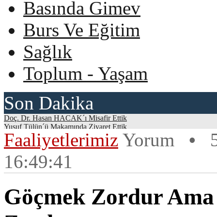
Basında Gimev
Burs Ve Eğitim
Sağlık
Toplum - Yaşam
Son Dakika
Doç. Dr. Hasan HACAK´ı Misafir Ettik
Yusuf Tülün´ü Makamında Ziyaret Ettik
Faaliyetlerimiz
Yorum
•
5
Göçmek Zordur Ama Mülteci Olmak Daha Zordur
Savaşın Çocuklar
Bir Adım Ötesi İnsanlık
16:49:41
Vakfımız sosyal medyada
İlk Konuğumuz Mete Yarar Oldu
Güvenlik Politikaları Uzmanı Mete YARAR
Vakfımızda Görev Değişimi
Göçmek Zordur Ama 
Giresun İmam Hatip Lisesi mezunu