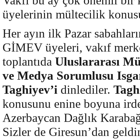
Vakfı bu ay çok önemli bir
üyelerinin mültecilik konus
Her ayın ilk Pazar sabahları
GİMEV üyeleri, vakıf merk
toplantıda
Uluslararası Mü
ve Medya Sorumlusu Isga
Taghiyev’i
dinlediler.
Tagh
konusunu enine boyuna ird
Azerbaycan Dağlık Karabağ
Sizler de Giresun’dan geldin