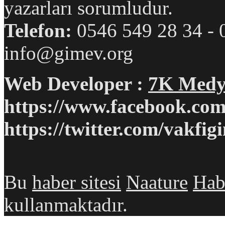
yazarları sorumludur.
Telefon:
0546 549 28 34 
info@gimev.org
Web Developer :
7K Medy
https://www.facebook.com
https://twitter.com/vakfig
Bu
haber sitesi
Naature
Hab
kullanmaktadır.