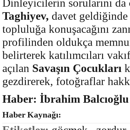
Dinleyicilerin sorularını d
Taghiyev,
davet geldiğinde
topluluğa konuşacağını zann
profilinden oldukça memn
belirterek
katılımcıları vakı
açılan
Savaşın Çocukları
k
gezdirerek, fotoğraflar hakk
Haber: İbrahim Balcıoğl
Haber Kaynağı:
Etiketler:
göçmek
,
zordur