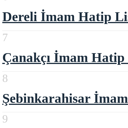
Dereli İmam Hatip Li
7
Çanakçı İmam Hatip
8
Şebinkarahisar İmam 
9