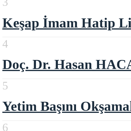
3
Keşap İmam Hatip Li
4
Doç. Dr. Hasan HACA
5
Yetim Başını Okşama
6