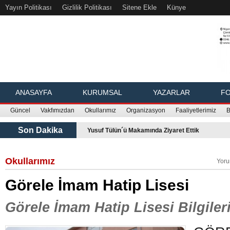
Yayın Politikası
Gizlilik Politikası
Sitene Ekle
Künye
ANASAYFA
KURUMSAL
YAZARLAR
FO
Güncel
Vakfımızdan
Okullarımız
Organizasyon
Faaliyetlerimiz
B
Son Dakika
Yusuf Tülün´ü Makamında Ziyaret Ettik
Okullarımız
Yo
Görele İmam Hatip Lisesi
Görele İmam Hatip Lisesi Bilgiler