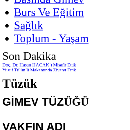
Burs Ve Eğitim
Sağlık
Toplum - Yaşam
Son Dakika
Doç. Dr. Hasan HACAK´ı Misafir Ettik
Yusuf Tülün´ü Makamında Ziyaret Ettik
Göçmek Zordur Ama Mülteci Olmak Daha Zordur
Tüzük
Savaşın Çocuklar
Bir Adım Ötesi İnsanlık
Vakfımız sosyal medyada
İlk Konuğumuz Mete Yarar Oldu
GİMEV TÜZ
ÜĞÜ
Güvenlik Politikaları Uzmanı Mete YARAR
Vakfımızda Görev Değişimi
Giresun İmam Hatip Lisesi mezunu
VAKFIN ADI