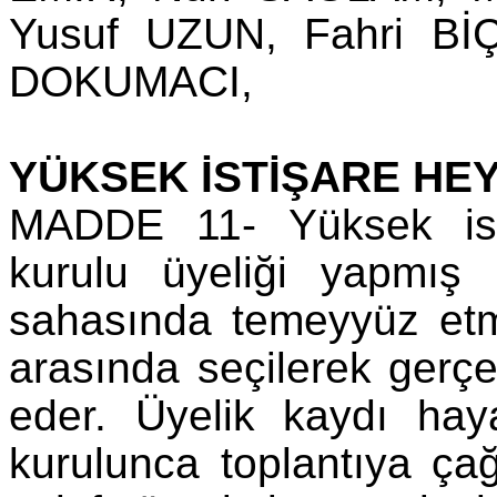
Yusuf UZUN, Fahri Bİ
DOKUMACI,
YÜKSEK İSTİŞARE HEY
MADDE 11- Yüksek isti
kurulu üyeliği yapmış k
sahasında temeyyüz etmi
arasında seçilerek gerçe
eder. Üyelik kaydı hayat
kurulunca toplantıya çağır