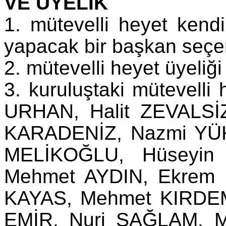
VE ÜYELİK
1. mütevelli heyet kendi
yapacak bir başkan seçe
2. mütevelli heyet üyeliği 
3. kuruluştaki mütevelli 
URHAN, Halit ZEVALSİ
KARADENİZ, Nazmi YÜ
MELİKOĞLU, Hüseyin
Mehmet AYDIN, Ekrem B
KAYAS, Mehmet KIRDEMİ
EMİR, Nuri SAĞLAM, M