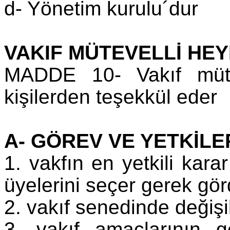
d- Yönetim kurulu´dur
VAKIF MÜTEVELLİ HEY
MADDE 10- Vakıf mütev
kişilerden teşekkül eder
A- GÖREV VE YETKİLE
1. vakfın en yetkili kara
üyelerini seçer gerek gör
2. vakıf senedinde değişik
3. vakıf amaçlarının ge