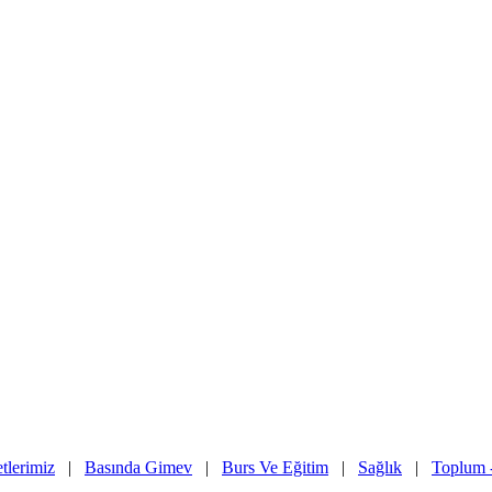
etlerimiz
|
Basında Gimev
|
Burs Ve Eğitim
|
Sağlık
|
Toplum 