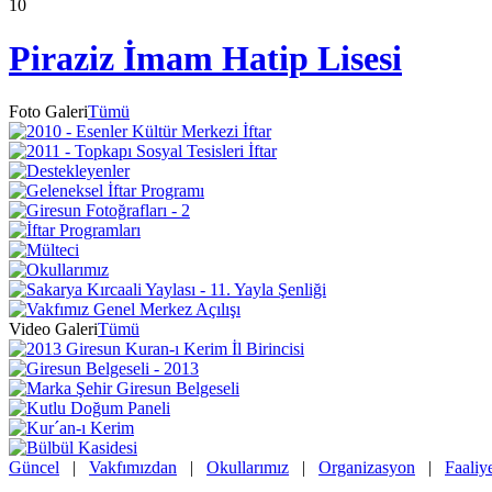
10
Piraziz İmam Hatip Lisesi
Foto Galeri
Tümü
Video Galeri
Tümü
Güncel
|
Vakfımızdan
|
Okullarımız
|
Organizasyon
|
Faaliy