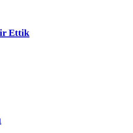
r Ettik
u