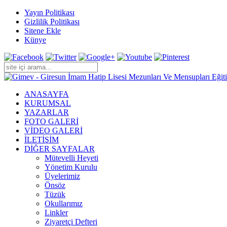
Yayın Politikası
Gizlilik Politikası
Sitene Ekle
Künye
ANASAYFA
KURUMSAL
YAZARLAR
FOTO GALERİ
VİDEO GALERİ
İLETİŞİM
DİĞER SAYFALAR
Mütevelli Heyeti
Yönetim Kurulu
Üyelerimiz
Önsöz
Tüzük
Okullarımız
Linkler
Ziyaretçi Defteri