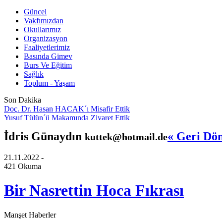
Güncel
Vakfımızdan
Okullarımız
Organizasyon
Faaliyetlerimiz
Basında Gimev
Burs Ve Eğitim
Sağlık
Toplum - Yaşam
Son Dakika
Doç. Dr. Hasan HACAK´ı Misafir Ettik
Yusuf Tülün´ü Makamında Ziyaret Ettik
Göçmek Zordur Ama Mülteci Olmak Daha Zordur
İdris Günaydın
« Geri Dö
kuttek@hotmail.de
Savaşın Çocuklar
Bir Adım Ötesi İnsanlık
Vakfımız sosyal medyada
21.11.2022 -
İlk Konuğumuz Mete Yarar Oldu
421 Okuma
Güvenlik Politikaları Uzmanı Mete YARAR
Vakfımızda Görev Değişimi
Bir Nasrettin Hoca Fıkrası
Giresun İmam Hatip Lisesi mezunu
Manşet Haberler