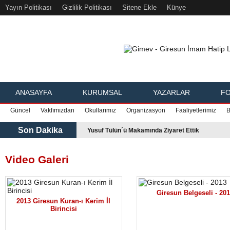
Yayın Politikası
Gizlilik Politikası
Sitene Ekle
Künye
ANASAYFA
KURUMSAL
YAZARLAR
FO
Güncel
Vakfımızdan
Okullarımız
Organizasyon
Faaliyetlerimiz
B
Son Dakika
Yusuf Tülün´ü Makamında Ziyaret Ettik
Video Galeri
Giresun Belgeseli - 20
2013 Giresun Kuran-ı Kerim İl
Birincisi